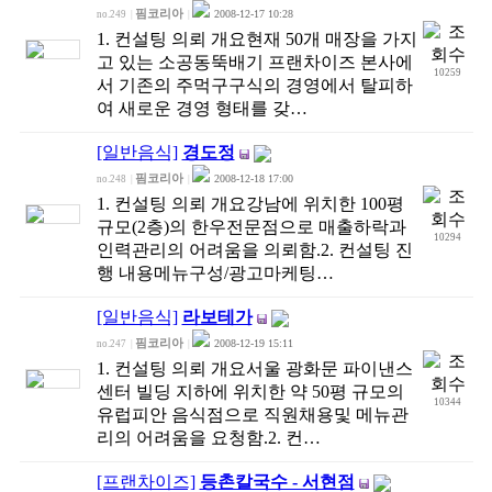
핌코리아
2008-12-17 10:28
no.249
|
|
1. 컨설팅 의뢰 개요현재 50개 매장을 가지
고 있는 소공동뚝배기 프랜차이즈 본사에
10259
서 기존의 주먹구구식의 경영에서 탈피하
여 새로운 경영 형태를 갖…
[일반음식]
경도정
핌코리아
2008-12-18 17:00
no.248
|
|
1. 컨설팅 의뢰 개요강남에 위치한 100평
규모(2층)의 한우전문점으로 매출하락과
10294
인력관리의 어려움을 의뢰함.2. 컨설팅 진
행 내용메뉴구성/광고마케팅…
[일반음식]
라보테가
핌코리아
2008-12-19 15:11
no.247
|
|
1. 컨설팅 의뢰 개요서울 광화문 파이낸스
센터 빌딩 지하에 위치한 약 50평 규모의
10344
유럽피안 음식점으로 직원채용및 메뉴관
리의 어려움을 요청함.2. 컨…
[프랜차이즈]
등촌칼국수 - 서현점