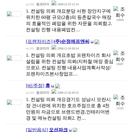
핌코리아
2008-12-19 15:14
no.246
|
|
1. 컨설팅 의뢰 개요분당 서현 장안지구에
위치한 60평 규모(2층)의 등촌칼국수 매장
10668
의 효율적인 폐업을 위한 자문을 의뢰함.2.
컨설팅 진행 내용폐업컨…
[프랜차이즈]
(주)순정에프앤씨
핌코리아
2008-12-20 09:54
no.245
|
|
1. 컨설팅 의뢰 개요초밥 프랜차이즈 회사
설립을 위한 컨설팅 의뢰(지하철 매장 중심
10007
으로)2. 컨설팅 진행 내용사업계획서작성/
프랜차이즈본사창업프…
[바/주점]
휴
핌코리아
2008-12-20 09:55
no.244
|
|
1. 컨설팅 의뢰 개요경기도 성남시 모란시
장 건너편에 위치한 호프주점으로 총 4천
13195
만원의 자금으로 브랜드변경,인테리어변
경 및 메뉴컨설팅 의뢰2. 컨…
[일반음식]
오션파크