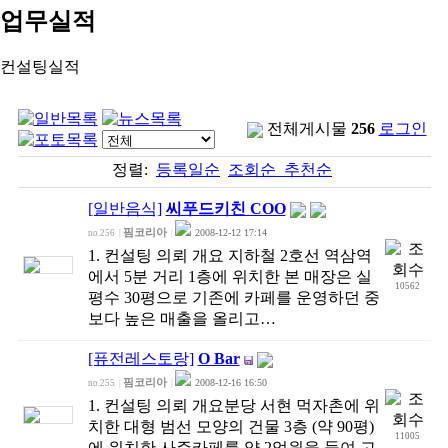
업무실적
컨설팅실적
전체게시물
256
로그인
정렬:
등록일순
조회순
추천순
[일반음식]
씨푸드키친 COO
핌코리아
2008-12-12 17:14
no.256
|
|
1. 컨설팅 의뢰 개요 지하철 2호선 역삼역
에서 5분 거리 1층에 위치한 본 매장은 실
10562
평수 30평으로 기존에 카페를 운영하던 중
보다 높은 매출을 올리고…
[퓨전레스토랑]
O Bar
핌코리아
2008-12-16 16:50
no.255
|
|
1. 컨설팅 의뢰 개요분당 서현 먹자촌에 위
치한 대형 범선 모양의 건물 3층 (약 90평)
11005
에 위치한 사주카페를 약 2억원을 들여 고