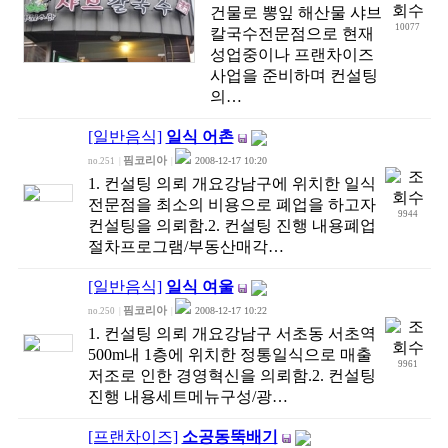
건물로 뽕잎 해산물 샤브
10077
칼국수전문점으로 현재
성업중이나 프랜차이즈
사업을 준비하며 컨설팅
의…
[일반음식]
일식 어촌
핌코리아
2008-12-17 10:20
no.251
|
|
1. 컨설팅 의뢰 개요강남구에 위치한 일식
전문점을 최소의 비용으로 폐업을 하고자
9944
컨설팅을 의뢰함.2. 컨설팅 진행 내용폐업
절차프로그램/부동산매각…
[일반음식]
일식 여울
핌코리아
2008-12-17 10:22
no.250
|
|
1. 컨설팅 의뢰 개요강남구 서초동 서초역
500m내 1층에 위치한 정통일식으로 매출
9961
저조로 인한 경영혁신을 의뢰함.2. 컨설팅
진행 내용세트메뉴구성/광…
[프랜차이즈]
소공동뚝배기