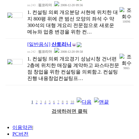
핌코리아
2008-12-20 09:56
no.243
|
|
1. 컨설팅 의뢰 개요분당 서현에 위치한 대
지 800평 위에 큰 범선 모양의 좌석 수 약
10096
300석의 대형 게요리 전문점으로 새로운
메뉴와 업종 변경을 위한 컨…
[일반음식]
산토리니
핌코리아
2008-12-20 09:58
no.242
|
|
1. 컨설팅 의뢰 개요경기 성남시청 건너편
2층에 위치한 매장을 계약하고 파스타전문
9865
점 창업을 위한 컨설팅을 의뢰함.2. 컨설팅
진행 내용창업컨설팅프…
1
2
3
4
5
6
7
8
9
10
검색하려면 클릭
이용약관
|
PC버전