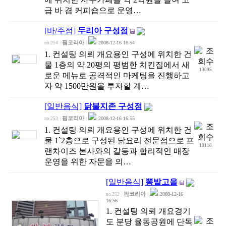
급 바 겸 커피숍으로 운영…
[바/주점]
두리아 구성점
핌코리아
2008-12-16 16:54
no.254
|
|
1. 컨설팅 의뢰 개요용인 구성에 위치한 건
물 1층의 약 20평의 평범한 치킨집에서 새
13095
로운 메뉴로 공격적인 마케팅을 진행하고
자 약 1500만원을 투자할 계…
[일반음식]
닭불지존 구성점
핌코리아
2008-12-16 16:55
no.253
|
|
1. 컨설팅 의뢰 개요용인 구성에 위치한 건
물 1`2층으로 구성된 닭요리 전문점으로 프
10118
랜차이즈 본사와의 갈등과 합리적인 매장
운영을 위한 자문을 의…
[일반음식]
뽕밭고을
핌코리아
2008-12-16
no.252
|
|
16:56
1. 컨설팅 의뢰 개요경기
도 분당 율동공원에 단독