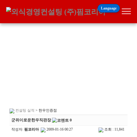
Language
업무실적
컨설팅실적
컨설팅 실적
> 한우인증점
군위이로운한우직판장
0
작성자:
핌코리아
2009-01-16 00:27
조회 : 11,841