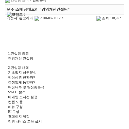
컨설팅 실적
> 일반음식
원주 소재 금대오리 "경영개선컨설팅"
0
작성자:
핌코리아
2010-08-06 12:21
조회 : 18,927
1.컨설팅 의뢰
경영개선 컨설팅
2.컨설팅 내역
기초입지 상권분석
핵심상권 현황파악
경쟁업체 동향파악
매장내부 및 현상황분석
SWOT 분석
마케팅 포지션 설정
컨셉 도출
메뉴 구성
BI 구성
홈페이지 제작
직원 서비스 교육 실시