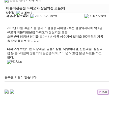
컨설팅 실적
> 카페/커피
버블티전문점 타피오카 잠실역점 오픈(제
5호점)
0
작성자:
핌코리아
2012-12-20 09:59
조회 : 32,056
2012년 11월 28일 서울 송파구 잠실동 지하철 2호선 잠실역사내에 약 4평
규모의 버블티전문점 타피오카 잠실역점 오픈.
오픈부터 엄청난 인기를 모아 내년 여름 성수기에 일매출 300만원의 기록
을 달성 목표로 하고있다.
타피오카 브랜드는 사당역점, 영동시장점, 숙명여대점, 산본역점, 잠실역
점 등 총 5개점이 성황리에 운영중이며, 2013년 50호점 달성 목표를 하고
있다.
등록된 의견이 없습니다