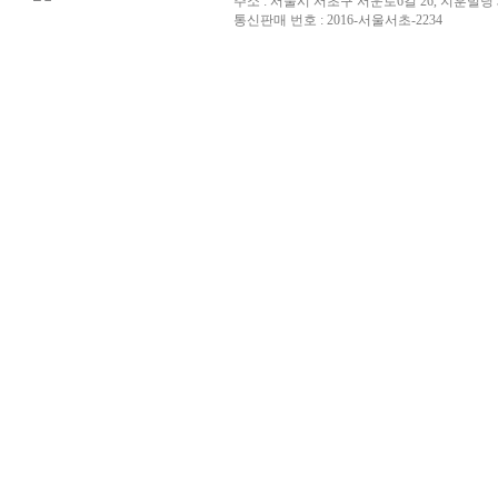
주소 : 서울시 서초구 서운로6길 26, 지훈빌딩 
통신판매 번호 : 2016-서울서초-2234