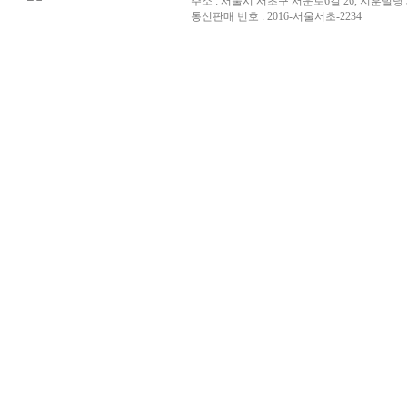
주소 : 서울시 서초구 서운로6길 26, 지훈빌딩 
통신판매 번호 : 2016-서울서초-2234