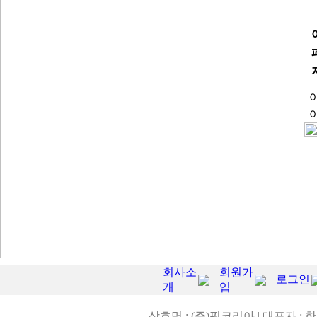
아
회사소
회원가
로그인
개
입
상호명 : (주)핌코리아 | 대표자 : 한영