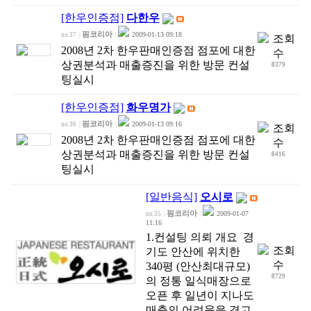
[한우인증점]
다한우
핌코리아
2009-01-13 09:18
no.37
|
|
2008년 2차 한우판매인증점 점포에 대한
상권분석과 매출증진을 위한 방문 컨설
8379
팅실시
[한우인증점]
화우명가
핌코리아
2009-01-13 09:16
no.36
|
|
2008년 2차 한우판매인증점 점포에 대한
상권분석과 매출증진을 위한 방문 컨설
8416
팅실시
[일반음식]
오시로
핌코리아
2009-01-07
no.35
|
|
11:16
1.컨설팅 의뢰 개요 경
기도 안산에 위치한
340평 (안산최대규모)
8729
의 정통 일식매장으로
오픈 후 일년이 지나도
매출의 어려움을 격고