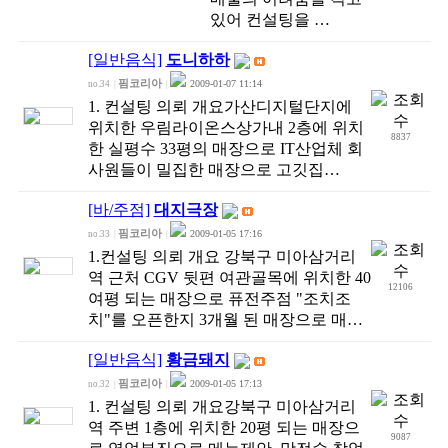
있어 컨설팅을 …
[일반음식]
도니하하
핌코리아
2009-01-07 11:14
no.34
|
|
1. 컨설팅 의뢰 개요가산디지털단지에
위치한 우림라이온스상가내 2층에 위치
8837
한 실평수 33평의 매장으로 IT산업체 회
사원들이 밀집한 매장으로 고깃집…
[바/주점]
대지극장
핌코리아
2009-01-05 17:16
no.33
|
|
1.컨설팅 의뢰 개요 강북구 미아삼거리
역 근처 CGV 뒷편 여관골목에 위치한 40
12106
여평 되는 매장으로 퓨전주점 "조치조
치"를 오픈한지 3개월 된 매장으로 매…
[일반음식]
황금돼지
핌코리아
2009-01-05 17:13
no.32
|
|
1. 컨설팅 의뢰 개요강북구 미아삼거리
역 주변 1층에 위치한 20평 되는 매장으
9087