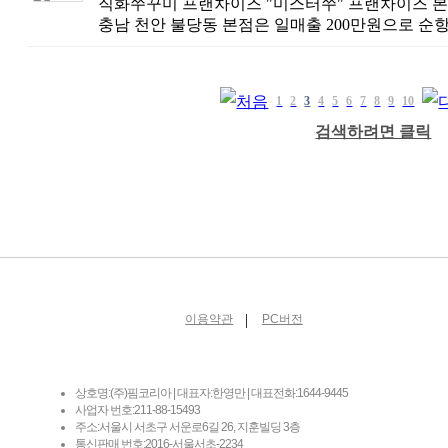
직화쭈꾸미 프랜차이즈 "미스터쭈" 프랜차이즈 본점 오
충남 천안 불당동 본점은 일매출 200만원으로 순항
1
2
3
4
5
6
7
8
9
10
검색하려면 클릭
|
이용약관
PC버전
상호명:(주)핌코리아 | 대표자:한영만 | 대표전화:1644-9445
사업자 번호:211-88-15493
주소:서울시 서초구 서운로6길 26, 지훈빌딩 3층
통신판매 번호:2016-서울서초-2234