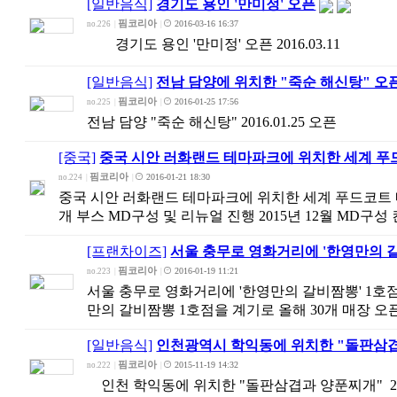
[일반음식]
경기도 용인 '만미정' 오픈
핌코리아
2016-03-16 16:37
no.226
|
|
경기도 용인 '만미정' 오픈 2016.03.11
[일반음식]
전남 담양에 위치한 "죽순 해신탕" 오
핌코리아
2016-01-25 17:56
no.225
|
|
전남 담양 "죽순 해신탕" 2016.01.25 오픈
[중국]
중국 시안 러화랜드 테마파크에 위치한 세계 푸드
핌코리아
2016-01-21 18:30
no.224
|
|
중국 시안 러화랜드 테마파크에 위치한 세계 푸드코트 내
개 부스 MD구성 및 리뉴얼 진행 2015년 12월 MD구성
[프랜차이즈]
서울 충무로 영화거리에 '한영만의 갈
핌코리아
2016-01-19 11:21
no.223
|
|
서울 충무로 영화거리에 '한영만의 갈비짬뽕' 1호점 Grand
만의 갈비짬뽕 1호점을 계기로 올해 30개 매장 오
[일반음식]
인천광역시 학익동에 위치한 "돌판삼겹
핌코리아
2015-11-19 14:32
no.222
|
|
인천 학익동에 위치한 "돌판삼겹과 양푼찌개" 201