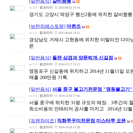
[일반음식]
갈비짬뽕
핌코리아
2015-06-02 14:19
no.216
|
|
경기도 고양시 덕양구 행신2동에 위치한 갈비짬뽕 201
[브런치레스토랑]
더퀸즈
핌코리아
2015-06-02 14:12
no.215
|
|
경상남도 거제시 고현동에 위치한 이탈리안 다이닝 레스
픈
[일반음식]
돌판 삼겹과 양푼찌개-신길점
핌코리아
2014-12-17 12:11
no.214
|
|
영등포구 신길동에 위치하고 2014년 11월11일 오
매출 200만원 기록.
[일반음식]
서울 중구 불고기전문점 "명동불고기"
핌코리아
2014-12-03 17:45
no.213
|
|
서울 중구에 위치한 31평 규모의 매장. 3주간의
최소비용의 인테리어 공사를 마치고 2014년 12월 
[프랜차이즈]
직화쭈꾸미전문점 미스터쭈 오픈
핌코리아
2014-10-28 11:28
no.212
|
|