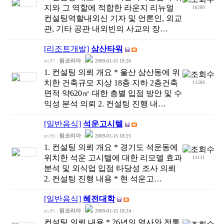
지와 그 역할에 적합한 라운지 리뉴얼
10200
컨설팅역할내외신 기자 및 언론인, 외교
관, 기타 공관 내외빈의 사교의 장…
[리조트개발]
삼산타워
핌코리아
2009-01-15 18:26
no.97
|
|
1. 컨설팅 의뢰 개요 * 울산 삼산동에 위
치한 건축규모 지상 18층 지하 2층건축
11506
면적 약620㎡ 대한 층별 입점 방안 및 수
익성 분석 의뢰 2. 컨설팅 진행 내…
[일반음식]
석운고시텔
핌코리아
2009-01-15 18:25
no.96
|
|
1. 컨설팅 의뢰 개요 * 경기도 석운동에
위치한 석운 고시텔에 대한 리모델 효과
11111
분석 및 외식업 입점 타당성 조사 의뢰
2. 컨설팅 진행 내용 * 현 석운고…
[일반음식]
혜전대학
핌코리아
2009-01-15 18:24
no.95
|
|
컨설팅 의뢰 내용 * 26년의 역사와 전통