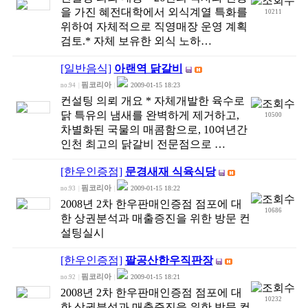
을 가진 혜전대학에서 외식계열 특화를
10211
위하여 자체적으로 직영매장 운영 계획
검토.* 자체 보유한 외식 노하…
[일반음식]
아랜역 닭갈비
핌코리아
2009-01-15 18:23
no.94
|
|
컨설팅 의뢰 개요 * 자체개발한 육수로
닭 특유의 냄새를 완벽하게 제거하고,
10500
차별화된 국물의 매콤함으로, 10여년간
인천 최고의 닭갈비 전문점으로 …
[한우인증점]
문경새재 식육식당
핌코리아
2009-01-15 18:22
no.93
|
|
2008년 2차 한우판매인증점 점포에 대
10686
한 상권분석과 매출증진을 위한 방문 컨
설팅실시
[한우인증점]
팔공산한우직판장
핌코리아
2009-01-15 18:21
no.92
|
|
2008년 2차 한우판매인증점 점포에 대
10232
한 상권분석과 매출증진을 위한 방문 컨