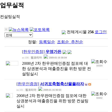
업무실적
컨설팅실적
전체게시물
256
로그인
정렬:
등록일순
조회순
추천순
[한우인증점]
우영가든
핌코리아
2009-01-16 00:04
no.106
|
|
2008년 2차 한우판매인증점 점포에 대
10164
한 상권분석과 매출증진을 위한 방문 컨
설팅실시
[한우인증점]
서귀포축협축산물플라자
핌코리아
2009-01-16 00:03
no.105
|
|
2008년 2차 한우판매인증점 점포에 대한
10442
상권분석과 매출증진을 위한 방문 컨설팅
실시