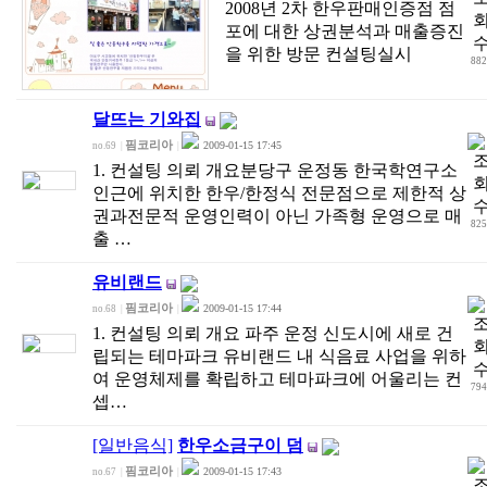
2008년 2차 한우판매인증점 점
포에 대한 상권분석과 매출증진
을 위한 방문 컨설팅실시
882
달뜨는 기와집
핌코리아
2009-01-15 17:45
no.69
|
|
1. 컨설팅 의뢰 개요분당구 운정동 한국학연구소
인근에 위치한 한우/한정식 전문점으로 제한적 상
권과전문적 운영인력이 아닌 가족형 운영으로 매
825
출 …
유비랜드
핌코리아
2009-01-15 17:44
no.68
|
|
1. 컨설팅 의뢰 개요 파주 운정 신도시에 새로 건
립되는 테마파크 유비랜드 내 식음료 사업을 위하
여 운영체제를 확립하고 테마파크에 어울리는 컨
794
셉…
[일반음식]
한우소금구이 덤
핌코리아
2009-01-15 17:43
no.67
|
|