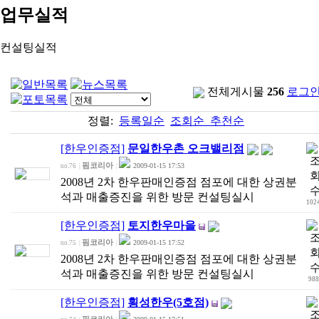
업무실적
컨설팅실적
전체게시물
256
로그
정렬:
등록일순
조회순
추천순
[한우인증점]
문일한우촌 오크밸리점
핌코리아
2009-01-15 17:53
no.76
|
|
2008년 2차 한우판매인증점 점포에 대한 상권분
석과 매출증진을 위한 방문 컨설팅실시
102
[한우인증점]
토지한우마을
핌코리아
2009-01-15 17:52
no.75
|
|
2008년 2차 한우판매인증점 점포에 대한 상권분
석과 매출증진을 위한 방문 컨설팅실시
988
[한우인증점]
횡성한우(5호점)