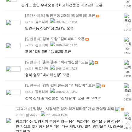
경기도 용인 수제숯불직화꼬치전문점 미쓰꼬치 오픈
11065
[프랜차이즈]
달인우동 2호점 [잠실역점] 오픈
핌코리아
2017-02-10 11:48
no.236
|
|
달인우동 잠실역점 2월1일 오픈
11417
[일반음식]
경북 포항 "갈비파티" 오픈
핌코리아
2016-12-09 11:07
no.235
|
|
포항 "갈비파티" 12월2일 오픈
12665
[일반음식]
충북 충주 "백세해신탕" 오픈
핌코리아
2016-10-04 17:25
no.234
|
|
충북 충주 "백세해신탕" 오픈
23131
[일반음식]
김제 갈비전문점 "김제갈비" 오픈
핌코리아
2016-09-28 15:45
no.233
|
|
전북 김제 갈비전문점 "김제갈비" 오픈 2016.09.05
26238
[지역개발]
밀양시 '시청서문 상가 먹거리타운' 개발 컨설팅 의뢰
핌코리아
2016-09-28 15:30
no.232
|
|
핌코리아는 밀양시의 경쟁력 있는 음식 특화거리 조성을 위한 성공적
인 컨셉트 및시청서문 먹거리 타운 개발사업 발전 방향을 제시, 최종보
28073
고회를 개…