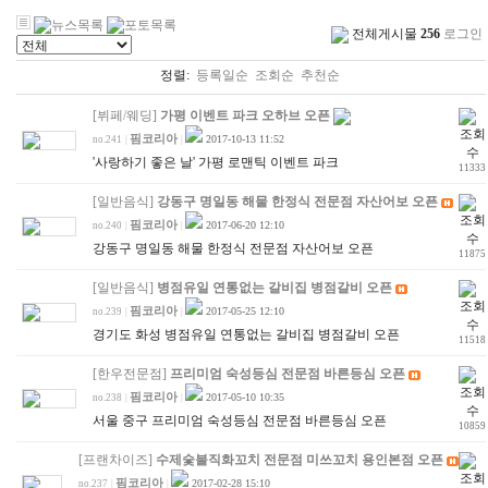
전체게시물
256
로그인
정렬:
등록일순
조회순
추천순
[뷔페/웨딩]
가평 이벤트 파크 오하브 오픈
핌코리아
2017-10-13 11:52
no.241
|
|
'사랑하기 좋은 날' 가평 로맨틱 이벤트 파크
11333
[일반음식]
강동구 명일동 해물 한정식 전문점 자산어보 오픈
핌코리아
2017-06-20 12:10
no.240
|
|
강동구 명일동 해물 한정식 전문점 자산어보 오픈
11875
[일반음식]
병점유일 연통없는 갈비집 병점갈비 오픈
핌코리아
2017-05-25 12:10
no.239
|
|
경기도 화성 병점유일 연통없는 갈비집 병점갈비 오픈
11518
[한우전문점]
프리미엄 숙성등심 전문점 바른등심 오픈
핌코리아
2017-05-10 10:35
no.238
|
|
서울 중구 프리미엄 숙성등심 전문점 바른등심 오픈
10859
[프랜차이즈]
수제숯불직화꼬치 전문점 미쓰꼬치 용인본점 오픈
핌코리아
2017-02-28 15:10
no.237
|
|