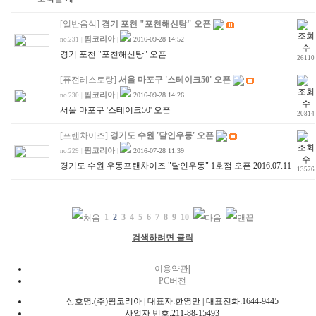
[일반음식]
경기 포천 "포천해신탕" 오픈
핌코리아
2016-09-28 14:52
no.231
|
|
경기 포천 "포천해신탕" 오픈
26110
[퓨전레스토랑]
서울 마포구 '스테이크50' 오픈
핌코리아
2016-09-28 14:26
no.230
|
|
서울 마포구 '스테이크50' 오픈
20814
[프랜차이즈]
경기도 수원 '달인우동' 오픈
핌코리아
2016-07-28 11:39
no.229
|
|
경기도 수원 우동프랜차이즈 "달인우동" 1호점 오픈 2016.07.11
13576
1
2
3
4
5
6
7
8
9
10
검색하려면 클릭
이용약관
|
PC버전
상호명:(주)핌코리아 | 대표자:한영만 | 대표전화:1644-9445
사업자 번호:211-88-15493