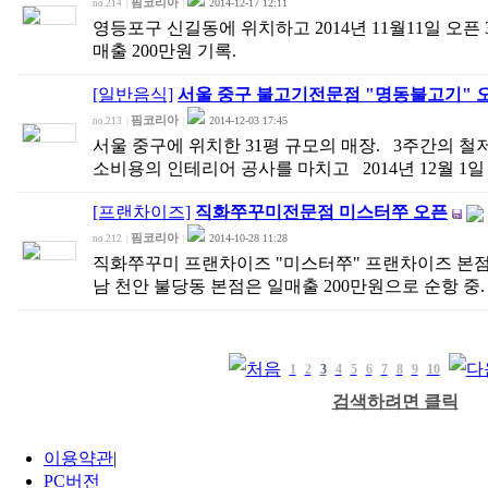
핌코리아
2014-12-17 12:11
no.214
|
|
영등포구 신길동에 위치하고 2014년 11월11일 오픈
매출 200만원 기록.
[일반음식]
서울 중구 불고기전문점 "명동불고기" 
핌코리아
2014-12-03 17:45
no.213
|
|
서울 중구에 위치한 31평 규모의 매장. 3주간의 철
소비용의 인테리어 공사를 마치고 2014년 12월 1일
[프랜차이즈]
직화쭈꾸미전문점 미스터쭈 오픈
핌코리아
2014-10-28 11:28
no.212
|
|
직화쭈꾸미 프랜차이즈 "미스터쭈" 프랜차이즈 본점 오픈
남 천안 불당동 본점은 일매출 200만원으로 순항 중.
1
2
3
4
5
6
7
8
9
10
검색하려면 클릭
이용약관
|
PC버전