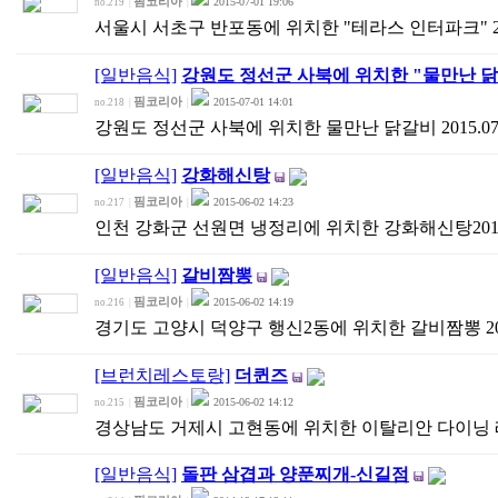
핌코리아
2015-07-01 19:06
no.219
|
|
서울시 서초구 반포동에 위치한 "테라스 인터파크" 2015
[일반음식]
강원도 정선군 사북에 위치한 "물만난 닭
핌코리아
2015-07-01 14:01
no.218
|
|
강원도 정선군 사북에 위치한 물만난 닭갈비 2015.07
[일반음식]
강화해신탕
핌코리아
2015-06-02 14:23
no.217
|
|
인천 강화군 선원면 냉정리에 위치한 강화해신탕2015.0
[일반음식]
갈비짬뽕
핌코리아
2015-06-02 14:19
no.216
|
|
경기도 고양시 덕양구 행신2동에 위치한 갈비짬뽕 2015.
[브런치레스토랑]
더퀸즈
핌코리아
2015-06-02 14:12
no.215
|
|
경상남도 거제시 고현동에 위치한 이탈리안 다이닝 레스토
[일반음식]
돌판 삼겹과 양푼찌개-신길점