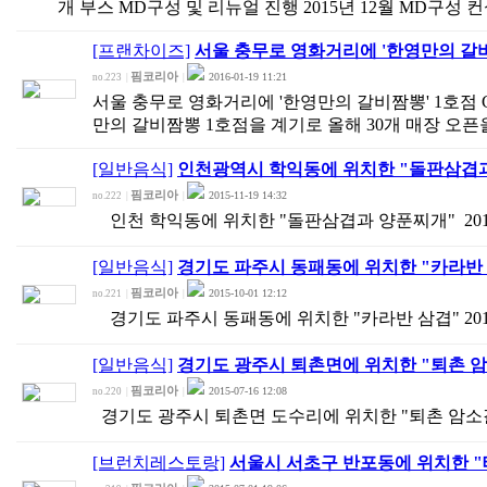
개 부스 MD구성 및 리뉴얼 진행 2015년 12월 MD구성 
[프랜차이즈]
서울 충무로 영화거리에 '한영만의 갈비
핌코리아
2016-01-19 11:21
no.223
|
|
서울 충무로 영화거리에 '한영만의 갈비짬뽕' 1호점 Grand 
만의 갈비짬뽕 1호점을 계기로 올해 30개 매장 오픈
[일반음식]
인천광역시 학익동에 위치한 "돌판삼겹과
핌코리아
2015-11-19 14:32
no.222
|
|
인천 학익동에 위치한 "돌판삼겹과 양푼찌개" 2015
[일반음식]
경기도 파주시 동패동에 위치한 "카라반 
핌코리아
2015-10-01 12:12
no.221
|
|
경기도 파주시 동패동에 위치한 "카라반 삼겹" 201
[일반음식]
경기도 광주시 퇴촌면에 위치한 "퇴촌 
핌코리아
2015-07-16 12:08
no.220
|
|
경기도 광주시 퇴촌면 도수리에 위치한 "퇴촌 암소갈비
[브런치레스토랑]
서울시 서초구 반포동에 위치한 "