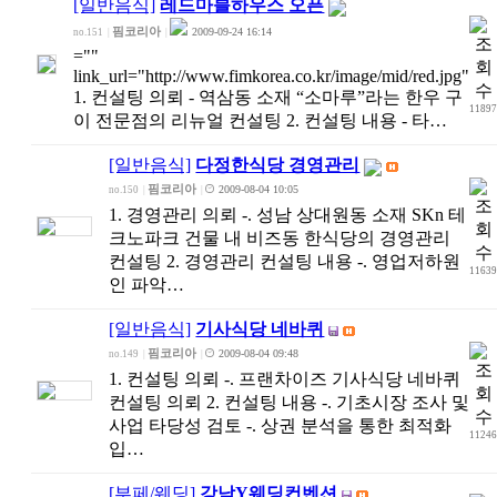
[일반음식]
레드마블하우스 오픈
핌코리아
2009-09-24 16:14
no.151
|
|
=""
link_url="http://www.fimkorea.co.kr/image/mid/red.jpg"
1. 컨설팅 의뢰 - 역삼동 소재 “소마루”라는 한우 구
1189
이 전문점의 리뉴얼 컨설팅 2. 컨설팅 내용 - 타…
[일반음식]
다정한식당 경영관리
핌코리아
2009-08-04 10:05
no.150
|
|
1. 경영관리 의뢰 -. 성남 상대원동 소재 SKn 테
크노파크 건물 내 비즈동 한식당의 경영관리
컨설팅 2. 경영관리 컨설팅 내용 -. 영업저하원
1163
인 파악…
[일반음식]
기사식당 네바퀴
핌코리아
2009-08-04 09:48
no.149
|
|
1. 컨설팅 의뢰 -. 프랜차이즈 기사식당 네바퀴
컨설팅 의뢰 2. 컨설팅 내용 -. 기초시장 조사 및
사업 타당성 검토 -. 상권 분석을 통한 최적화
1124
입…
[부페/웨딩]
강남Y웨딩컨벤션