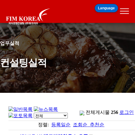
Language
업무실적
컨설팅실적
전체게시물
256
로그인
정렬:
등록일순
조회순
추천순