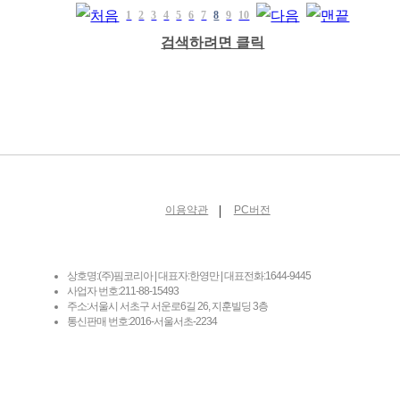
1
2
3
4
5
6
7
8
9
10
검색하려면 클릭
|
이용약관
PC버전
상호명:(주)핌코리아 | 대표자:한영만 | 대표전화:1644-9445
사업자 번호:211-88-15493
주소:서울시 서초구 서운로6길 26, 지훈빌딩 3층
통신판매 번호:2016-서울서초-2234