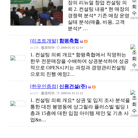
장의 리뉴얼 창업 컨설팅 의
뢰 2. 컨설팅 내용* 현 매장의
경쟁력 분석* 기존 매장 운영
1067
실태 분석(매출, 비용, 고객
분석)* …
[리조트개발]
함평축협
핌코리아
2009-01-16 12:14
no.138
|
|
1. 컨설팅 의뢰 개요* 함평축협에서 직영하는
한우 전문매장을 수배하여 상권분석하여 성공
적으로 OPEN시키는 과정과 경영관리컨설팅
1173
으로의 진행 예정2…
[한우인증점]
신원건설(주)
핌코리아
2009-01-16 12:13
no.137
|
|
1. 컨설팅 의뢰 개요* 상권 및 입지 조사 분석을
통한 대전 봉명동에 샹그릴라 플러스빌 빌딩 1
층과 15층에 대한 입점 아이템 제안 및 기초 사
1260
업&n…