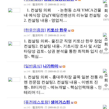
핌코리아
2009-06-25 14:52
no.148
|
|
1. 컨설팅 의뢰 - 논현동 소재 YMCA건물
내 예식장 강남Y웨딩컨벤션의 리뉴얼 컨설팅
2. 컨설팅 내용 - 영업저…
1307
[한우인증점]
키토산 한우
핌코리아
2009-06-25 14:42
no.147
|
|
1. 컴설팅 의뢰-. 울진군 직영 키토산 한우 창업
컨설팅2. 컨설팅 내용-. 기초시장 조사 및 사업
타당성 검토-. 상권 분석을 통한 최적화 입지 선
2016
정-. 핵심…
[일반음식]
나가하마
핌코리아
2009-06-23 15:49
no.146
|
|
1. 컨설팅 의뢰 -. 홍대주차장 골목 일본 전통 라
멘 전문점 컨설팅2. 컨설팅 내용 -. 이벤트 진
행-. BI디자인 -. 메뉴개발 -. 핵심인력채용 -. 인
2397
테리어 디…
[퓨전레스토랑]
생어거스틴
핌코리아
2009-06-23 15:23
no.145
|
|