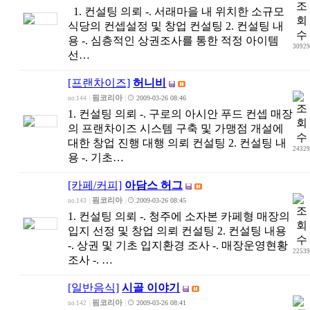
1. 컨설팅 의뢰 -. 서래마을 내 위치한 소규모
식당의 컨셉설정 및 창업 컨설팅 2. 컨설팅 내
용 -. 심층적인 상권조사를 통한 적정 아이템
3092
선…
[프랜차이즈]
허니비
핌코리아
2009-03-26 08:46
no.144
|
|
1. 컨설팅 의뢰 -. 구로의 아시안 푸드 컨셉 매장
의 프랜차이즈 시스템 구축 및 가맹점 개설에
대한 창업 진행 대행 의뢰 컨설팅 2. 컨설팅 내
2432
용 -. 기초…
[카페/커피]
아담스 허그
핌코리아
2009-03-26 08:45
no.143
|
|
1. 컨설팅 의뢰 -. 청주에 소자본 카페형 매장의
입지 선정 및 창업 의뢰 컨설팅 2. 컨설팅 내용
-. 상권 및 기초 입지환경 조사 -. 매장운영현황
2253
조사 -. …
[일반음식]
시골 이야기
핌코리아
2009-03-26 08:41
no.142
|
|