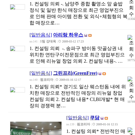
1. 컨설팅 의뢰 -. 남양주 종합 활영소 앞 솥밥
정식 및 일반 한식 매장으로 최근 영업부진으
로 인해 판매 아이템 전환 및 외식+체험형의 복
1135
합 매장으로…
[일반음식]
아리랑 하우스
1팀 강대옥
2009-03-12 17:23
no.141
|
|
1. 컨설팅 의뢰 -. 송파구 방이동 맛골상권 내
위치한 연탄구이전문점으로 최근 영업부진으
로 인해 리뉴얼 창업 의뢰 2. 컨설팅 내용-. …
1077
[일반음식]
그린프리(GreenFree)
핌코리아
2009-01-16 12:17
no.140
|
|
1. 컨설팅 의뢰* 경기도 일산 웨스턴돔 내에 위
치한 매장으로 전반적인 매장의 리뉴얼 창업
컨설팅 의뢰 2. 컨설팅 내용* CI,BI개발* 현 매
1079
장의 경쟁력 분…
[일반음식]
쿠담
핌코리아
2009-01-16 12:15
no.139
|
|
1. 컨설팅 의뢰* 전반적인 매