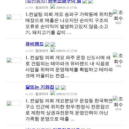
[일반음식]
한우소금구이 덤
핌코리아
2009-01-15 17:43
no.190
|
|
1.컨설팅 의뢰 개요 송파구 가락동에 위치한
매장으로 매출은 나오지만 순이익 구조의
9063
오류로 순이익이 발생하고있지 않음.소고
기, 돼지고기를 같이 …
유비랜드
핌코리아
2009-01-15 17:44
no.189
|
|
1. 컨설팅 의뢰 개요 파주 운정 신도시에 새
로 건립되는 테마파크 유비랜드 내 식음료
7966
사업을 위하여 운영체제를 확립하고 테마파
크에 어울리는 컨셉…
달뜨는 기와집
핌코리아
2009-01-15 17:45
no.188
|
|
1. 컨설팅 의뢰 개요분당구 운정동 한국학연
구소 인근에 위치한 한우/한정식 전문점으
8278
로 제한적 상권과전문적 운영인력이 아닌
가족형 운영으로 매출 …