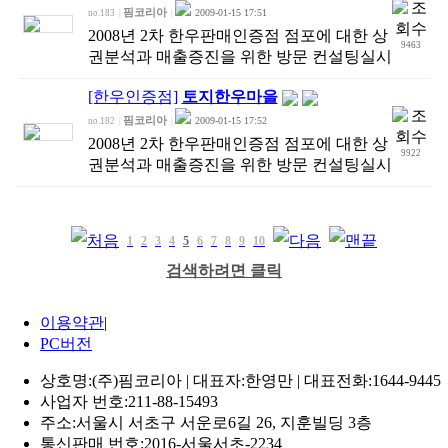
핌코리아
2009-01-15 17:51
no.183
|
|
2008년 2차 한우판매인증점 점포에 대한 상
9463
권분석과 매출증진을 위한 방문 컨설팅실시
[한우인증점]
토지한우마을
핌코리아
2009-01-15 17:52
no.182
|
|
2008년 2차 한우판매인증점 점포에 대한 상
9922
권분석과 매출증진을 위한 방문 컨설팅실시
1
2
3
4
5
6
7
8
9
10
검색하려면 클릭
이용약관
|
PC버전
상호명:(주)핌코리아 | 대표자:한영만 | 대표전화:1644-9445
사업자 번호:211-88-15493
주소:서울시 서초구 서운로6길 26, 지훈빌딩 3층
통신판매 번호:2016-서울서초-2234