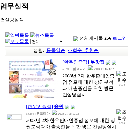
업무실적
컨설팅실적
전체게시물
256
로그인
정렬:
등록일순
조회순
추천순
[한우인증점]
부잣집
핌코리아
2009-01-15 17:24
no.196
|
|
2008년 2차 한우판매인증
점 점포에 대한 상권분석
9113
과 매출증진을 위한 방문
컨설팅실시
[한우인증점]
송원
핌코리아
2009-01-15 17:26
no.195
|
|
2008년 2차 한우판매인증점 점포에 대한 상
8786
권분석과 매출증진을 위한 방문 컨설팅실시