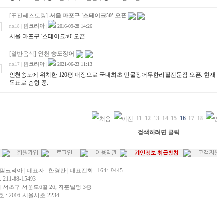
[퓨전레스토랑]
서울 마포구 '스테이크50' 오픈
핌코리아
2016-09-28 14:26
no.18
|
|
서울 마포구 '스테이크50' 오픈
[일반음식]
인천 송도장어
핌코리아
2021-06-23 11:13
no.17
|
|
인천송도에 위치한 120평 매장으로 국내최초 민물장어무한리필전문점 오픈. 현재 월
목표로 순항 중.
11
12
13
14
15
16
17
18
검색하려면 클릭
회원가입
로그인
이용약관
고객지
개인정보 취급방침
핌코리아 | 대표자 : 한영만 | 대표전화 : 1644-9445
211-88-15493
시 서초구 서운로6길 26, 지훈빌딩 3층
: 2016-서울서초-2234