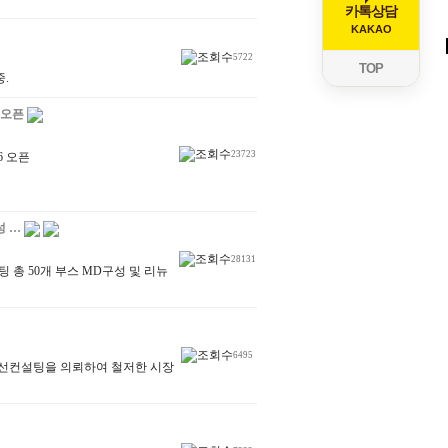
카톡상담
KAKAO
5722
TOP
중.
 오픈
23723
.26 오픈
성 …
28131
 총 50개 부스 MD구성 및 리뉴
6495
영개선컨설팅을 의뢰하여 철저한 시장