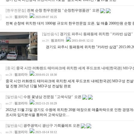
[한우전문점]
전북 순창 한우전문점 "순창한우명품관" 오픈
핌코리아
2023-09-07 16:25
no.30
|
|
전북 순창에 위치한 대지 1000평 규모의 한우전문점 오픈. 일 매출 2000만원 순항 
[일반음식]
경기도 파주시 동패동에 위치한 "카라반 삼겹"
핌코리아
2015-10-01 12:12
no.29
|
|
경기도 파주시 동패동에 위치한 "카라반 삼겹" 2015.09
[중국]
중국 시안 러화랜드 테마파크에 위치한 세계 푸드코트 내에[한국관] MD구
핌코리아
2016-01-21 18:30
no.28
|
|
중국 시안 러화랜드 테마파크에 위치한 세계 푸드코트 내에[한국관] MD구성 컨설팅
얼 진행 2015년 12월 MD구성 컨설팅 완료
[일반음식]
수원 꽃냉삼 전문점 "고색식당" 오픈
핌코리아
2022-11-25 10:29
no.27
|
|
2022년 11월 21일 경기도 수원에 위치한 20평 매장으로 매출하락으로 인한 경
조사와 입지분석을 통하여 고색식당으…
[일반음식]
광주광역시 광산구 가희플레트 오픈
핌코리아
2021-10-14 10:12
no.26
|
|