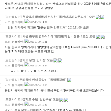
새로운 개념의 현대적 분식점이라는 컨셉으로 컨설팅을 하여 2021년 10월 7일 
터 매우 긍정적 반응을 보이며 성업중…
[일반음식]
인천광역시 학익동에 위치한 "돌판삼겹과 양푼찌개" 오픈
핌코리아
2015-11-19 14:32
no.25
|
|
인천 학익동에 위치한 "돌판삼겹과 양푼찌개" 2015.11.06 오픈
[프랜차이즈]
서울 충무로 영화거리에 '한영만의 갈비짬뽕' 1호점 오픈
핌코리아
2016-01-19 11:21
no.24
|
|
서울 충무로 영화거리에 '한영만의 갈비짬뽕' 1호점 Grand Open (2016.01.11)
올해 30개 매장 오픈을 목표로 하고 있…
[일반음식]
경기도 용인 '만미정' 오픈
핌코리아
2016-03-16 16:37
no.23
|
|
경기도 용인 '만미정' 오픈 2016.03.11
[일반음식]
우리동네 인생 쪽갈비 "동백쪽갈비"
핌코리아
2018-08-14 16:56
no.22
|
|
용인시 동백에 위치한 우리 동네 인생 쪽갈비 '동백쪽갈비'를 오픈하였습니다
[프랜차이즈]
경기도 수원 '달인우동' 오픈
핌코리아
2016-07-28 11:39
no.19
|
|
경기도 수원 우동프랜차이즈 "달인우동" 1호점 오픈 2016.07.11