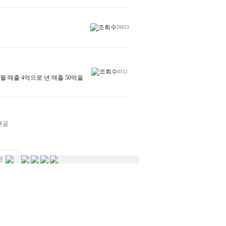
20823
8312
 매출 4억으로 년 매출 50억을
원