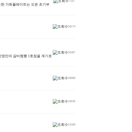
7332
오픈한 가희플레이트는 오픈 초기부
28574
26387
 이번 한영만의 갈비짬뽕 1호점을 계기로
28980
10930
13589