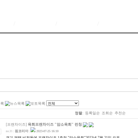
/
/
/
정렬:
등록일순
조회순
추천순
[프랜차이즈]
육회프랜차이즈 "암소육회" 런칭
핌코리아
2023-07-25 16:10
no.31
|
|
경기 편택 비전동에 프랜차이즈 1호점 "암소육회"2023년 7월 21일 오픈