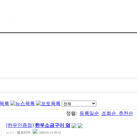
/
/
/
정렬:
등록일순
조회순
추천순
[한우인증점]
한우소금구이 덤
핌코리아
2009-01-13 09:32
no.211
|
|