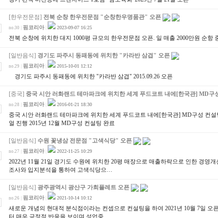
[한우전문점]
전북 순창 한우전문점 "순창한우명품관" 오픈
핌코리아
2023-09-07 16:25
no.30
|
|
전북 순창에 위치한 대지 1000평 규모의 한우전문점 오픈. 일 매출 2000만원 순항 중
[일반음식]
경기도 파주시 동패동에 위치한 "카라반 삼겹" 오픈
핌코리아
2015-10-01 12:12
no.29
|
|
경기도 파주시 동패동에 위치한 "카라반 삼겹" 2015.09.26 오픈
[중국]
중국 시안 러화랜드 테마파크에 위치한 세계 푸드코트 내에[한국관] MD구
핌코리아
2016-01-21 18:30
no.28
|
|
중국 시안 러화랜드 테마파크에 위치한 세계 푸드코트 내에[한국관] MD구성 컨설팅 
얼 진행 2015년 12월 MD구성 컨설팅 완료
[일반음식]
수원 꽃냉삼 전문점 "고색식당" 오픈
핌코리아
2022-11-25 10:29
no.27
|
|
2022년 11월 21일 경기도 수원에 위치한 20평 매장으로 매출하락으로 인한 경
조사와 입지분석을 통하여 고색식당으…
[일반음식]
광주광역시 광산구 가희플레트 오픈
핌코리아
2021-10-14 10:12
no.26
|
|
새로운 개념의 현대적 분식점이라는 컨셉으로 컨설팅을 하여 2021년 10월 7일 
터 매우 긍정적 반응을 보이며 성업중…