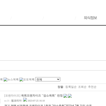
/
/
/
정렬:
등록일순
조회순
추천순
[프랜차이즈]
육회프랜차이즈 "암소육회" 런칭
핌코리아
2023-07-25 16:10
no.31
|
|
경기 편택 비전동에 프랜차이즈 1호점 "암소육회"2023년 7월 21일 오픈