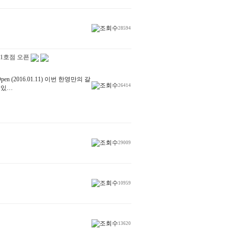
28594
 1호점 오픈
 (2016.01.11) 이번 한영만의 갈
26414
 있…
29009
10959
13620