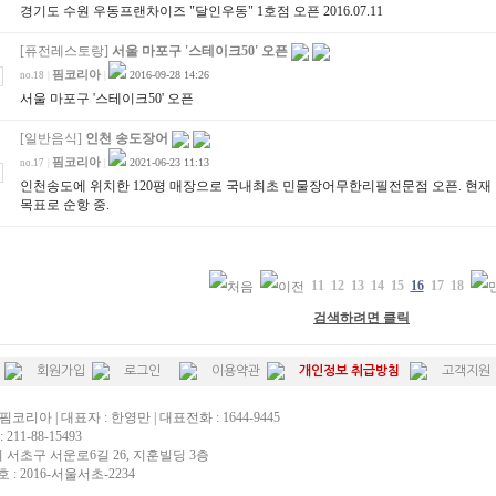
경기도 수원 우동프랜차이즈 "달인우동" 1호점 오픈 2016.07.11
[퓨전레스토랑]
서울 마포구 '스테이크50' 오픈
핌코리아
2016-09-28 14:26
no.18
|
|
서울 마포구 '스테이크50' 오픈
[일반음식]
인천 송도장어
핌코리아
2021-06-23 11:13
no.17
|
|
인천송도에 위치한 120평 매장으로 국내최초 민물장어무한리필전문점 오픈. 현재 월
목표로 순항 중.
11
12
13
14
15
16
17
18
검색하려면 클릭
회원가입
로그인
이용약관
개인정보 취급방침
고객지원
핌코리아 | 대표자 : 한영만 | 대표전화 : 1644-9445
211-88-15493
시 서초구 서운로6길 26, 지훈빌딩 3층
: 2016-서울서초-2234