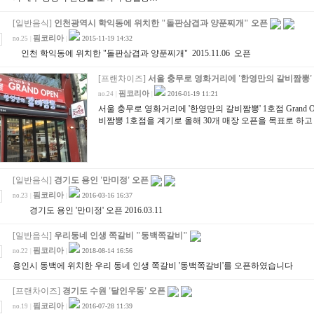
[일반음식]
인천광역시 학익동에 위치한 "돌판삼겹과 양푼찌개" 오픈
핌코리아
2015-11-19 14:32
no.25
|
|
인천 학익동에 위치한 "돌판삼겹과 양푼찌개" 2015.11.06 오픈
[프랜차이즈]
서울 충무로 영화거리에 '한영만의 갈비짬뽕'
핌코리아
2016-01-19 11:21
no.24
|
|
서울 충무로 영화거리에 '한영만의 갈비짬뽕' 1호점 Grand Open
비짬뽕 1호점을 계기로 올해 30개 매장 오픈을 목표로 하고
[일반음식]
경기도 용인 '만미정' 오픈
핌코리아
2016-03-16 16:37
no.23
|
|
경기도 용인 '만미정' 오픈 2016.03.11
[일반음식]
우리동네 인생 쪽갈비 "동백쪽갈비"
핌코리아
2018-08-14 16:56
no.22
|
|
용인시 동백에 위치한 우리 동네 인생 쪽갈비 '동백쪽갈비'를 오픈하였습니다
[프랜차이즈]
경기도 수원 '달인우동' 오픈
핌코리아
2016-07-28 11:39
no.19
|
|