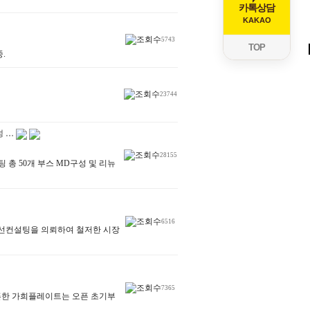
카톡상담
KAKAO
5743
TOP
.
23744
성 …
28155
총 50개 부스 MD구성 및 리뉴
6516
영개선컨설팅을 의뢰하여 철저한 시장
7365
오픈한 가희플레이트는 오픈 초기부