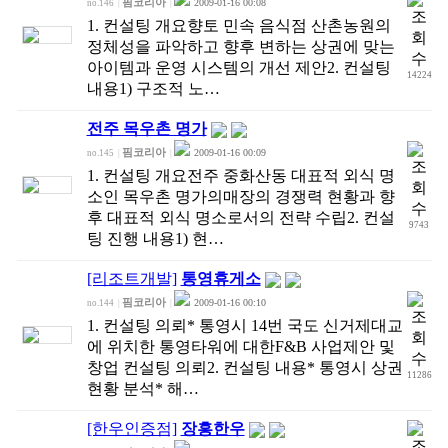
핌코리아
2009-01-16 00:08
no.146
|
|
1. 컨설팅 개요향토 민속 음식점 산촌농원의
정체성을 파악하고 향후 변하는 상권에 맞는
아이템과 운영 시스템의 개선 제안2. 컨설팅
14224
내용1) 구조적 노…
전주 목우촌 명가
핌코리아
2009-01-16 00:09
no.145
|
|
1. 컨설팅 개요전주 중화산동 대표적 외식 명
소인 목우촌 명가의매장의 경쟁력 현황과 향
후 대표적 외식 명소로서의 전략 수립2. 컨설
9743
팅 진행 내용1) 현…
[리조트개발]
통영휴게소
핌코리아
2009-01-16 00:10
no.144
|
|
1. 컨설팅 의뢰* 통영시 14번 국도 신거제대교
에 위치한 통영타워에 대한F&B 사업제안 및
창업 컨설팅 의뢰2. 컨설팅 내용* 통영시 상권
11286
현황 분석* 해…
[한우인증점]
장흥한우