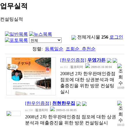
업무실적
컨설팅실적
전체게시물
256
로그인
정렬:
등록일순
조회순
추천순
[한우인증점]
우영가든
핌코리아
2009-01-16 00:04
no.151
|
|
2008년 2차 한우판매인증점
점포에 대한 상권분석과 매
출증진을 위한 방문 컨설팅
10169
실시
[한우인증점]
천현한우집
핌코리아
2009-01-16 00:05
no.150
|
|
2008년 2차 한우판매인증점 점포에 대한 상권
분석과 매출증진을 위한 방문 컨설팅실시
10113