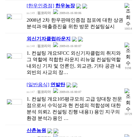
[한우인증점]
한우농장
핌코리아
2009-01-16 00:06
no.149
|
|
2008년 2차 한우판매인증점 점포에 대한 상권
분석과 매출증진을 위한 방문 컨설팅실시
10014
외신기자클럽라운지
핌코리아
2009-01-16 00:07
no.148
|
|
1. 컨설팅 개요SFCC 외신기자클럽의 취지와
그 역할에 적합한 라운지 리뉴얼 컨설팅역할
내외신 기자 및 언론인, 외교관, 기타 공관 내
9198
외빈의 사교의 장…
[일반음식]
연발탄
핌코리아
2009-01-16 00:07
no.147
|
|
1. 컨설팅 개요105평규모의 고급 양대창 전문
점으로서 수익성과 현 컨셉의 적합성에 대한
분석 의뢰2. 컨설팅 진행 내용1) 용인 지구의
10729
환경 분석2) 용인 …
산촌농원