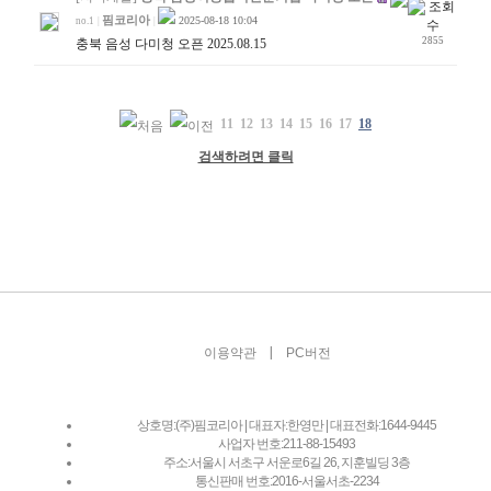
핌코리아
2025-08-18 10:04
no.1
|
|
2855
충북 음성 다미청 오픈 2025.08.15
11
12
13
14
15
16
17
18
검색하려면 클릭
|
이용약관
PC버전
상호명:(주)핌코리아 | 대표자:한영만 | 대표전화:1644-9445
사업자 번호:211-88-15493
주소:서울시 서초구 서운로6길 26, 지훈빌딩 3층
통신판매 번호:2016-서울서초-2234