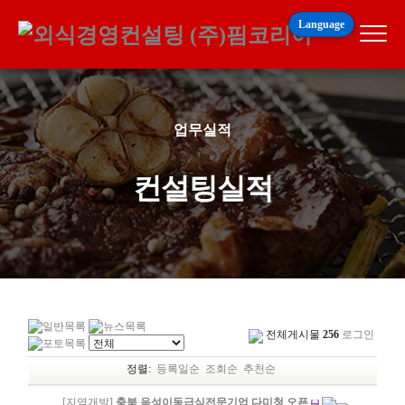
Language
업무실적
컨설팅실적
전체게시물
256
로그인
정렬:
등록일순
조회순
추천순
[지역개발]
충북 음성이동급식전문기업 다미청 오픈