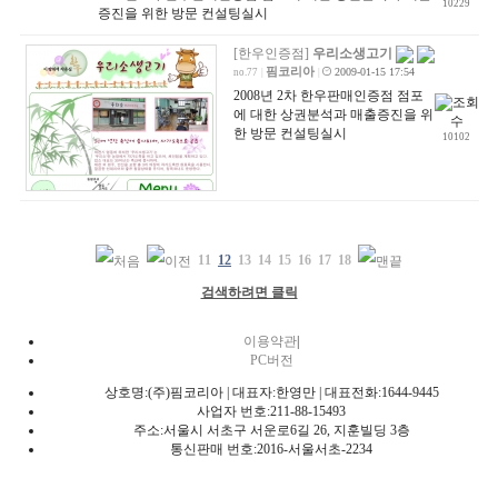
10229
증진을 위한 방문 컨설팅실시
[한우인증점]
우리소생고기
핌코리아
2009-01-15 17:54
no.77
|
|
2008년 2차 한우판매인증점 점포
에 대한 상권분석과 매출증진을 위
한 방문 컨설팅실시
10102
11
12
13
14
15
16
17
18
검색하려면 클릭
이용약관
|
PC버전
상호명:(주)핌코리아 | 대표자:한영만 | 대표전화:1644-9445
사업자 번호:211-88-15493
주소:서울시 서초구 서운로6길 26, 지훈빌딩 3층
통신판매 번호:2016-서울서초-2234