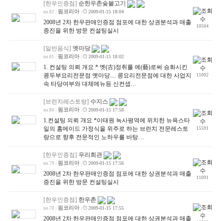
[한우인증점]
순한우촌숯불고기
핌코리아
2009-01-15 18:04
no.82
|
|
2008년 2차 한우판매인증점 점포에 대한 상권분석과 매출
10504
증진을 위한 방문 컨설팅실시
[일반음식]
옛마당
핌코리아
2009-01-15 18:02
no.81
|
|
1. 컨설팅 의뢰 개요 * 옛(古)정취를 예(藝)로써 승화시킨
콩두부요리전문점 옛마당.... 콩요리전문점에 대한 사업지
11002
속 타당여부와 대체메뉴등 신컨셉…
[브런치레스토랑]
수지스
핌코리아
2009-01-15 17:58
no.80
|
|
1.컨설팅 의뢰 개요 *이태원 녹사평역에 위치한 뉴욕스타
일의 홈메이드 가정식을 위주로 하는 브런치 전문레스토
15591
랑으로 향후 전문적인 노하우를 바탕…
[한우인증점]
우리회관
핌코리아
2009-01-15 17:56
no.79
|
|
2008년 2차 한우판매인증점 점포에 대한 상권분석과 매출
11091
증진을 위한 방문 컨설팅실시
[한우인증점]
한우촌
핌코리아
2009-01-15 17:55
no.78
|
|
2008년 2차 한우판매인증점 점포에 대한 상권분석과 매출