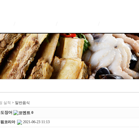
/
/
/
팅 실적
> 일반음식
송도장어
0
핌코리아
2021-06-23 11:13