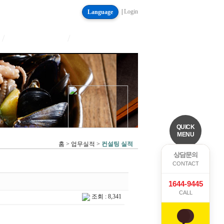
|
Login
Language
/
/
QUICK
MENU
홈 > 업무실적 >
컨설팅 실적
상담문의
CONTACT
1644-9445
CALL
조회 : 8,341