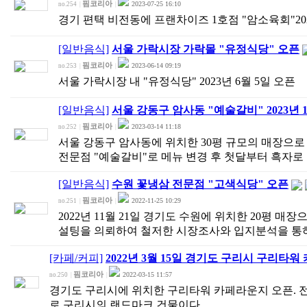
핌코리아
2023-07-25 16:10
no.254
|
|
경기 편택 비전동에 프랜차이즈 1호점 "암소육회"202
[일반음식]
서울 가락시장 가락몰 "유정식당" 오픈
핌코리아
2023-06-14 09:19
no.253
|
|
서울 가락시장 내 "유정식당" 2023년 6월 5일 오픈
[일반음식]
서울 강동구 암사동 "예술갈비" 2023년 1
핌코리아
2023-03-14 11:18
no.252
|
|
서울 강동구 암사동에 위치한 30평 규모의 매장으
전문점 "예술갈비"로 메뉴 변경 후 첫달부터 흑자로 
[일반음식]
수원 꽃냉삼 전문점 "고색식당" 오픈
핌코리아
2022-11-25 10:29
no.251
|
|
2022년 11월 21일 경기도 수원에 위치한 20평 
설팅을 의뢰하여 철저한 시장조사와 입지분석을 통
[카페/커피]
2022년 3월 15일 경기도 구리시 구리타워
핌코리아
2022-03-15 11:57
no.250
|
|
경기도 구리시에 위치한 구리타워 카페라운지 오픈. 전
로 구리시의 랜드마크 건물이다.