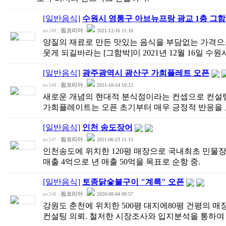
[일반음식]
수원시 영통구 아브뉴프랑 광교 1층 그함
핌코리아
2021-12-16 11:16
no.249
|
|
양질의 재료로 만든 맛있는 음식을 부담없는 가격으
웃게 되길바라는 [그함박]이 2021년 12월 16일 수
[일반음식]
광주광역시 광산구 가희플레트 오픈
핌코리아
2021-10-14 10:12
no.248
|
|
새로운 개념의 현대적 분식점이라는 컨셉으로 컨설팅을 
가희플레이트는 오픈 초기부터 매우 긍정적 반응을
[일반음식]
인천 송도장어
핌코리아
2021-06-23 11:13
no.247
|
|
인천송도에 위치한 120평 매장으로 국내최초 민물
매출 4억으로 년 매출 50억을 목표로 순항 중.
[일반음식]
토종닭숯불구이 "계륵" 오픈
핌코리아
2020-08-04 09:57
no.246
|
|
강원도 춘천에 위치한 500평 대지에80평 건평의 
컨설팅 의뢰. 철저한 시장조사와 입지분석을 통하