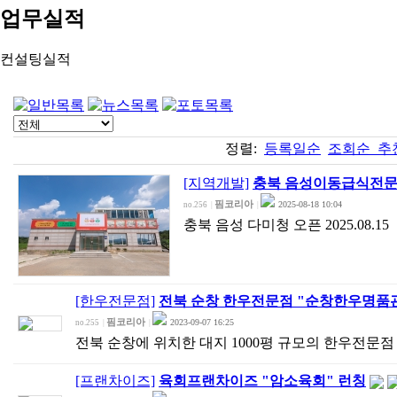
업무실적
컨설팅실적
정렬:
등록일순
조회순
추
[지역개발]
충북 음성이동급식전문
핌코리아
2025-08-18 10:04
no.256
|
|
충북 음성 다미청 오픈 2025.08.15
[한우전문점]
전북 순창 한우전문점 "순창한우명품관
핌코리아
2023-09-07 16:25
no.255
|
|
전북 순창에 위치한 대지 1000평 규모의 한우전문점 오
[프랜차이즈]
육회프랜차이즈 "암소육회" 런칭