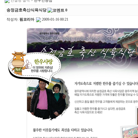
컨설팅 실적
> 한우인증점
송정금호축산식육식당
0
작성자:
핌코리아
2009-01-16 00:21