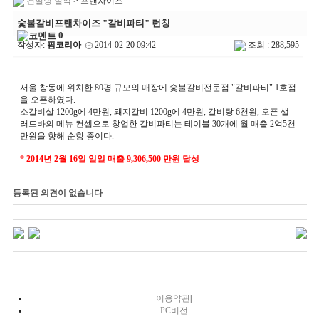
컨설팅 실적
> 프랜차이즈
숯불갈비프랜차이즈 "갈비파티" 런칭
0
작성자:
핌코리아
2014-02-20 09:42
조회 : 288,595
서울 창동에 위치한 80평 규모의 매장에 숯불갈비전문점 "갈비파티" 1호점
을 오픈하였다.
소갈비살 1200g에 4만원, 돼지갈비 1200g에 4만원, 갈비탕 6천원, 오픈 샐
러드바의 메뉴 컨셉으로 창업한 갈비파티는 테이블 30개에 월 매출 2억5천
만원을 향해 순항 중이다.
* 2014년 2월 16일 일일 매출 9,306,500 만원 달성
등록된 의견이 없습니다
이용약관
|
PC버전