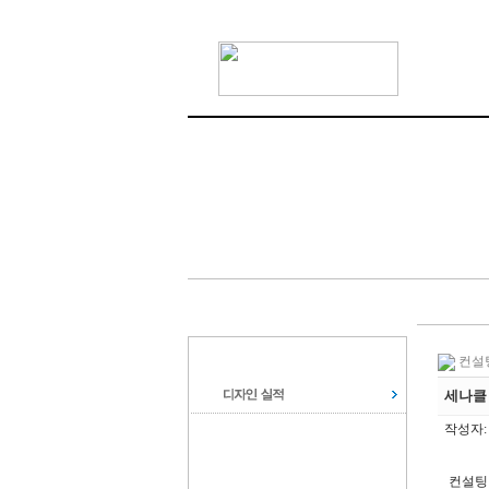
컨설
세나클
작성자:
컨설팅