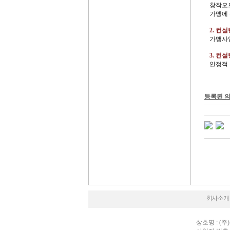
창작오므
가맹에 
2. 컨
가맹사
3. 컨
안정적
등록된 
회사소개
상호명 : (주)