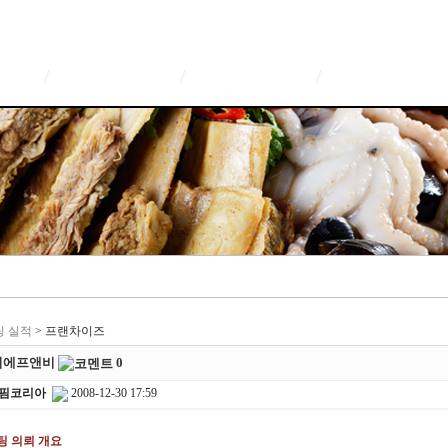
/
/
/
팅 실적
> 프랜차이즈
지니에프앤비
0
핌코리아
2008-12-30 17:59
설팅 의뢰 개요