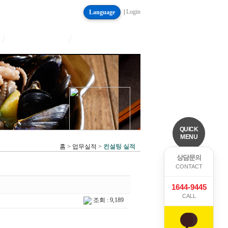
|
Login
Language
/
/
QUICK
MENU
홈 > 업무실적 >
컨설팅 실적
상담문의
CONTACT
1644-9445
CALL
조회 : 9,189