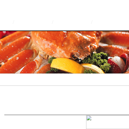
/
/
/