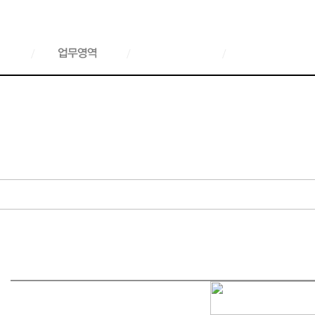
/
/
/