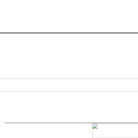
/
/
/