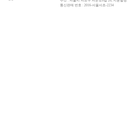
주소 : 서울시 서초구 서운로6길 26, 지훈빌딩 
통신판매 번호 : 2016-서울서초-2234